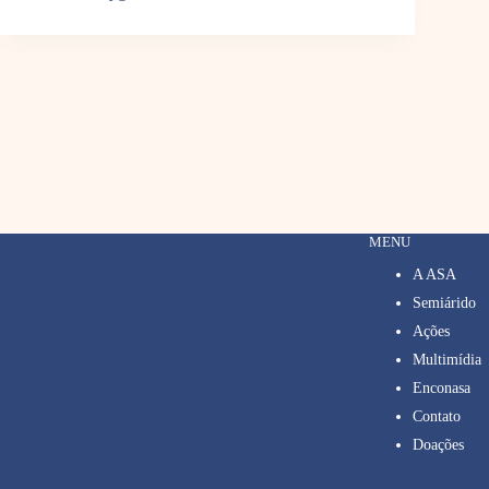
MENU
A ASA
Semiárido
Ações
Multimídia
Enconasa
Contato
Doações