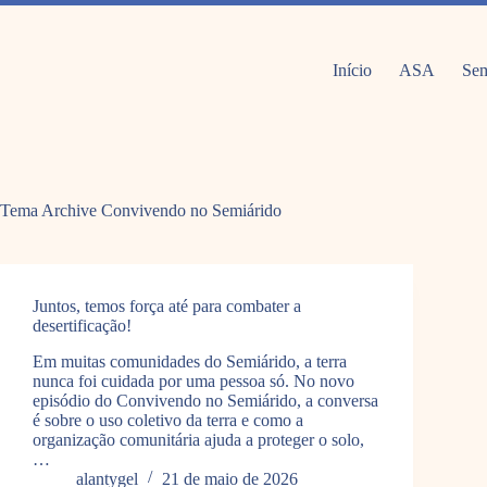
Pular
para
o
conteúdo
Início
ASA
Sem
Tema Archive
Convivendo no Semiárido
Juntos, temos força até para combater a
desertificação!
Em muitas comunidades do Semiárido, a terra
nunca foi cuidada por uma pessoa só. No novo
episódio do Convivendo no Semiárido, a conversa
é sobre o uso coletivo da terra e como a
organização comunitária ajuda a proteger o solo,
…
alantygel
21 de maio de 2026