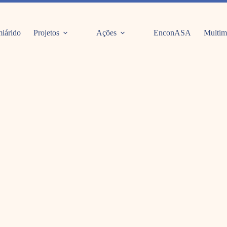
iárido
Projetos
Ações
EnconASA
Multim