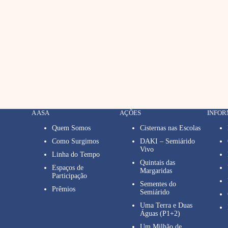
A ASA
AÇÕES
INFO
Quem Somos
Cisternas nas Escolas
Como Surgimos
DAKI – Semiárido
Vivo
Linha do Tempo
Quintais das
Espaços de
Margaridas
Participação
Sementes do
Prêmios
Semiárido
Uma Terra e Duas
Águas (P1+2)
Um Milhão de