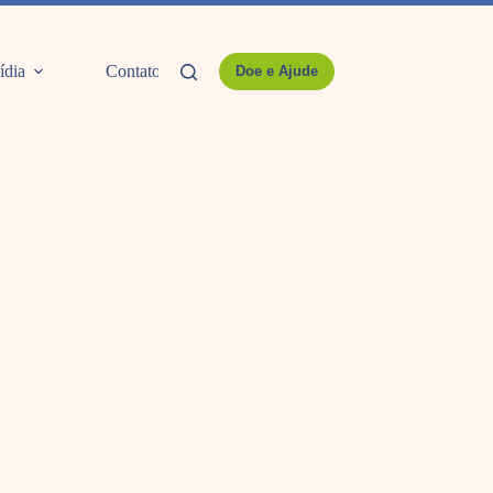
ídia
Contato
Doe e Ajude