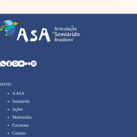
MENU
A ASA
Semiárido
Ações
Multimídia
Enconasa
Contato