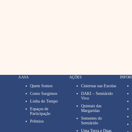
A ASA
AÇÕES
INFO
Quem Somos
Cisternas nas Escolas
Como Surgimos
DAKI – Semiárido
Vivo
Linha do Tempo
Quintais das
Espaços de
Margaridas
Participação
Sementes do
Prêmios
Semiárido
Uma Terra e Duas