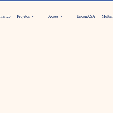
iárido
Projetos
Ações
EnconASA
Multim