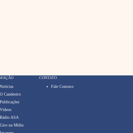
RMAÇÃO
CONTATO
Notícias
Fale Conosco
O Candeeiro
Publicações
Vídeos
Rádio ASA
Giro na Mídia
Imagens