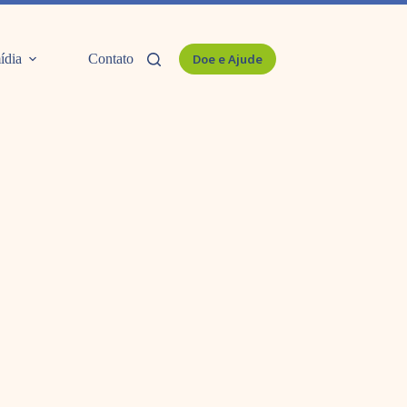
ídia
Contato
Doe e Ajude