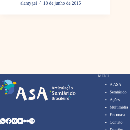
alantygel
18 de junho de 2015
MENU
A ASA
Semiárido
Ações
Multimídia
Enconasa
Contato
Doações