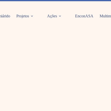
iárido
Projetos
Ações
EnconASA
Multim