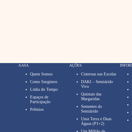
A ASA
AÇÕES
INFO
Quem Somos
Cisternas nas Escolas
Como Surgimos
DAKI – Semiárido
Vivo
Linha do Tempo
Quintais das
Espaços de
Margaridas
Participação
Sementes do
Prêmios
Semiárido
Uma Terra e Duas
Águas (P1+2)
Um Milhão de