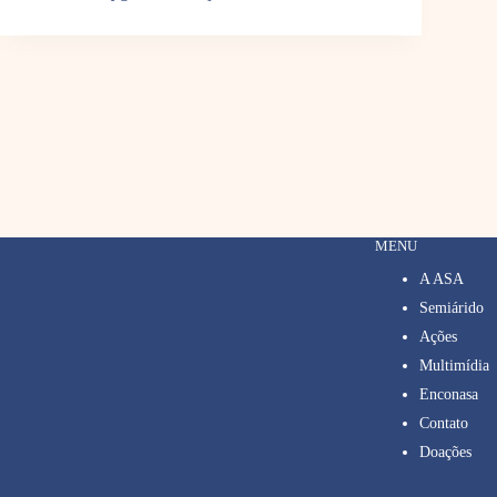
MENU
A ASA
Semiárido
Ações
Multimídia
Enconasa
Contato
Doações