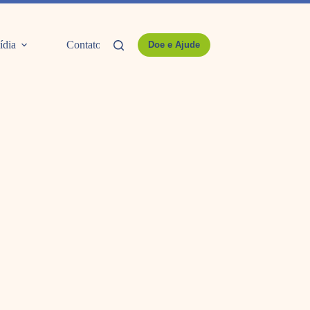
ídia
Contato
Doe e Ajude