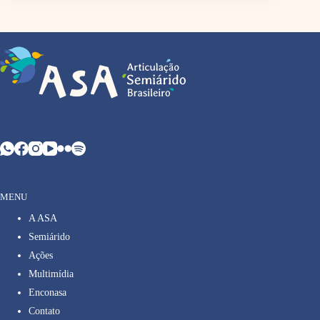
MENU
A ASA
Semiárido
Ações
Multimídia
Enconasa
Contato