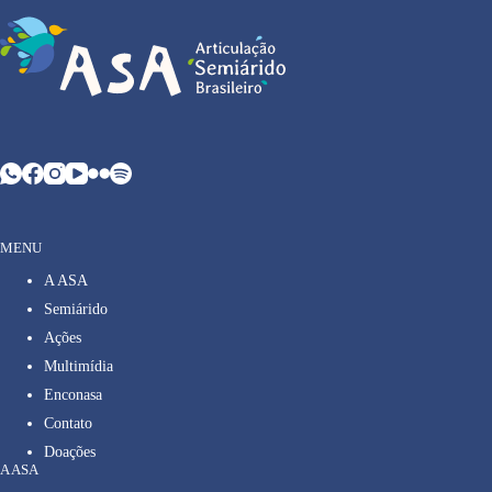
MENU
A ASA
Semiárido
Ações
Multimídia
Enconasa
Contato
Doações
A ASA