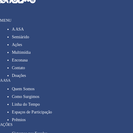
MENU
A ASA
Semiárido
Ações
Multimídia
Enconasa
Contato
Doações
A ASA
Quem Somos
Como Surgimos
Linha do Tempo
Espaços de Participação
Prêmios
AÇÕES