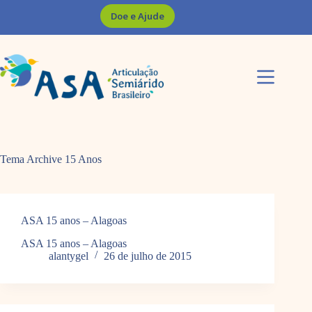
Pular
Doe e Ajude
para
o
conteúdo
Tema Archive
15 Anos
ASA 15 anos – Alagoas
ASA 15 anos – Alagoas
alantygel
26 de julho de 2015