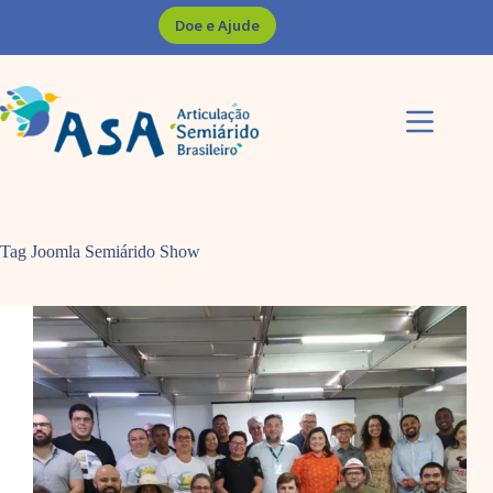
Pular
Doe e Ajude
para
o
conteúdo
Tag Joomla
Semiárido Show