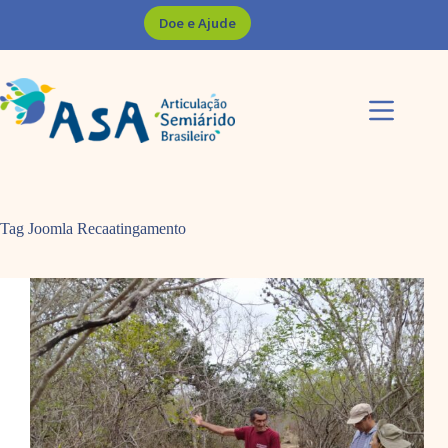
Pular
Doe e Ajude
para
o
conteúdo
Tag Joomla
Recaatingamento