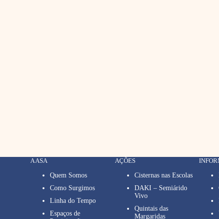
A ASA
AÇÕES
INFO
Quem Somos
Cisternas nas Escolas
Como Surgimos
DAKI – Semiárido
Vivo
Linha do Tempo
Quintais das
Espaços de
Margaridas