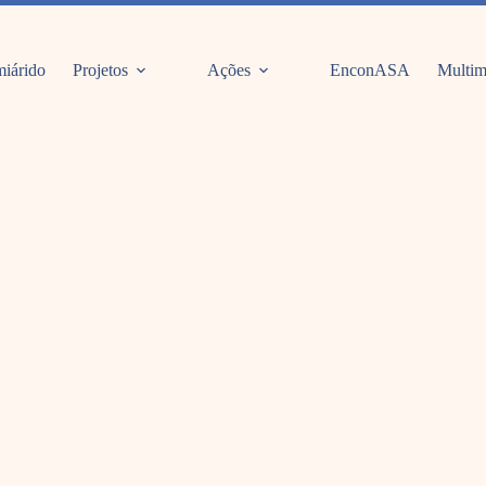
iárido
Projetos
Ações
EnconASA
Multim