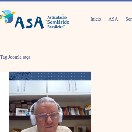
Pular
para
o
conteúdo
Início
ASA
Sem
Tag Joomla
raça