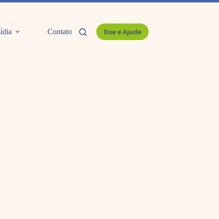
ídia
Contato
Doe e Ajude