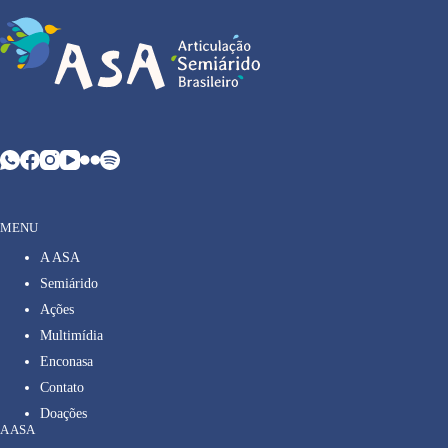
MENU
A ASA
Semiárido
Ações
Multimídia
Enconasa
Contato
Doações
A ASA