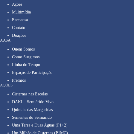
Ações
Multimídia
Enconasa
Contato
Doações
A ASA
Quem Somos
Como Surgimos
Linha do Tempo
Espaços de Participação
Prêmios
AÇÕES
Cisternas nas Escolas
DAKI – Semiárido Vivo
Quintais das Margaridas
Sementes do Semiárido
Uma Terra e Duas Águas (P1+2)
Um Milhão de Cisternas (P1MC)