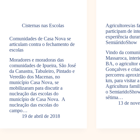
Cisternas nas Escolas
Agricultores/as f
participam de int
experiência duran
Comunidades de Casa Nova se
SemiáridoShow
articulam contra o fechamento de
escolas
Vindo da comuni
Massaroca, interi
Moradores e moradoras das
BA, o agricultor
comunidades de Ipueira, São José
Gonçalves e cria
da Canastra, Tabuleiro, Pintado e
percorreu aprox
Veredão dos Macenas, no
km, para visitar a
município Casa Nova, se
Agricultura famil
mobilizaram para discutir a
o SemiaridoShow
nucleação das escolas do
sétima…
município de Casa Nova. A
13 de nov
nucleação das escolas do
campo…
19 de abril de 2018