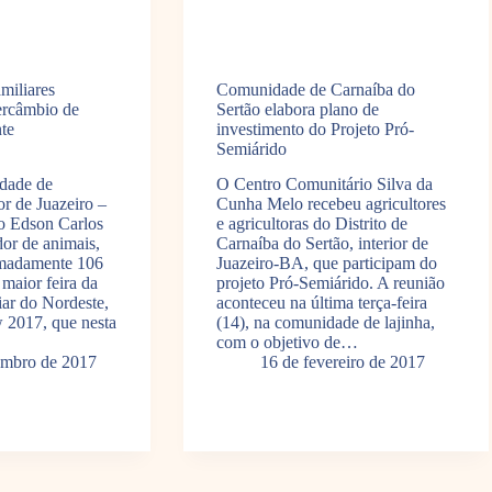
amiliares
Comunidade de Carnaíba do
ercâmbio de
Sertão elabora plano de
te
investimento do Projeto Pró-
Semiárido
dade de
O Centro Comunitário Silva da
or de Juazeiro –
Cunha Melo recebeu agricultores
 o Edson Carlos
e agricultoras do Distrito de
dor de animais,
Carnaíba do Sertão, interior de
imadamente 106
Juazeiro-BA, que participam do
 maior feira da
projeto Pró-Semiárido. A reunião
iar do Nordeste,
aconteceu na última terça-feira
 2017, que nesta
(14), na comunidade de lajinha,
com o objetivo de…
embro de 2017
16 de fevereiro de 2017