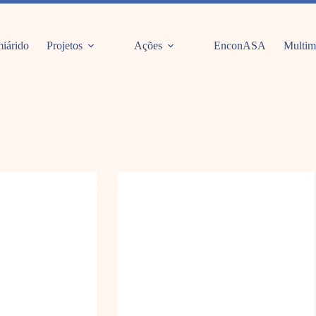
iárido
Projetos
Ações
EnconASA
Multim