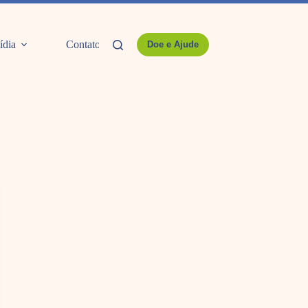
ídia
Contato
Doe e Ajude