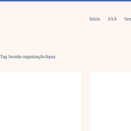
Pular
para
o
conteúdo
Início
ASA
Sem
Tag Joomla
organização/Irpaa