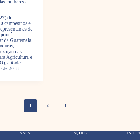
as mulheres e
27) do
20 campesinos e
epresentantes de
apoio à
iar da Guatemala,
nduras,
nização das
ra Agricultura e
O), a tônica…
o de 2018
1
2
3
A ASA
AÇÕES
INFO