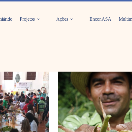
iárido
Projetos
Ações
EnconASA
Multim