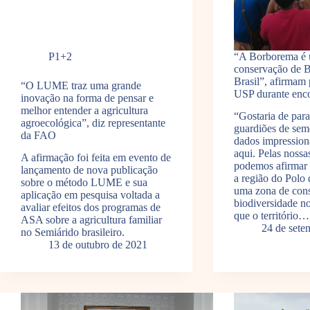
P1+2
“A Borborema é 
conservação de B
Brasil”, afirmam
“O LUME traz uma grande
USP durante enc
inovação na forma de pensar e
melhor entender a agricultura
“Gostaria de para
agroecológica”, diz representante
guardiões de sem
da FAO
dados impression
aqui. Pelas nossa
A afirmação foi feita em evento de
podemos afirmar 
lançamento de nova publicação
a região do Polo
sobre o método LUME e sua
uma zona de con
aplicação em pesquisa voltada a
biodiversidade no
avaliar efeitos dos programas de
que o território…
ASA sobre a agricultura familiar
24 de sete
no Semiárido brasileiro.
13 de outubro de 2021