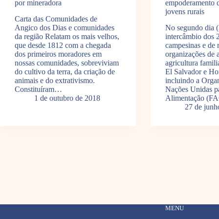
por mineradora
empoderamento d
jovens rurais
Carta das Comunidades de
Angico dos Dias e comunidades
No segundo dia (
da região Relatam os mais velhos,
intercâmbio dos 
que desde 1812 com a chegada
campesinas e de r
dos primeiros moradores em
organizações de 
nossas comunidades, sobreviviam
agricultura famil
do cultivo da terra, da criação de
El Salvador e Ho
animais e do extrativismo.
incluindo a Orga
Constituíram…
Nações Unidas pa
1 de outubro de 2018
Alimentação (FA
27 de junh
MENU