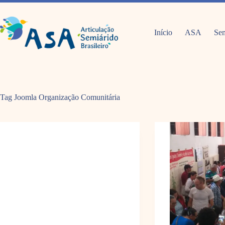
Pular
para
o
conteúdo
Início
ASA
Sem
Tag Joomla
Organização Comunitária