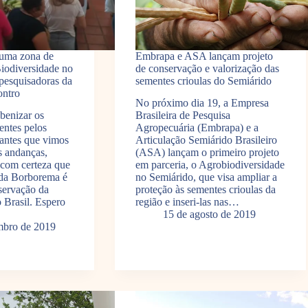
uma zona de
Embrapa e ASA lançam projeto
iodiversidade no
de conservação e valorização das
 pesquisadoras da
sementes crioulas do Semiárido
ontro
No próximo dia 19, a Empresa
benizar os
Brasileira de Pesquisa
entes pelos
Agropecuária (Embrapa) e a
antes que vimos
Articulação Semiárido Brasileiro
s andanças,
(ASA) lançam o primeiro projeto
com certeza que
em parceria, o Agrobiodiversidade
 da Borborema é
no Semiárido, que visa ampliar a
servação da
proteção às sementes crioulas da
 Brasil. Espero
região e inseri-las nas…
15 de agosto de 2019
mbro de 2019