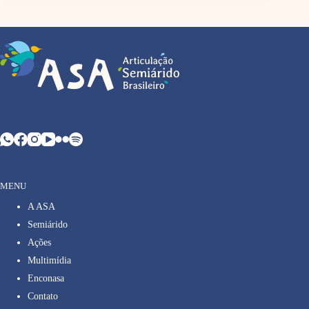
MENU
A ASA
Semiárido
Ações
Multimídia
Enconasa
Contato