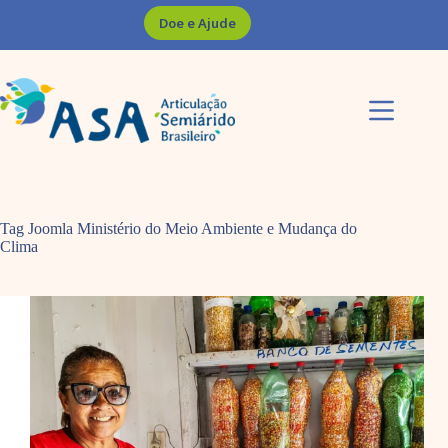
Pular
Doe e Ajude
para
o
conteúdo
Tag Joomla
Ministério do Meio Ambiente e Mudança do
Clima