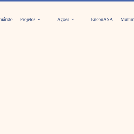
iárido
Projetos
Ações
EnconASA
Multim