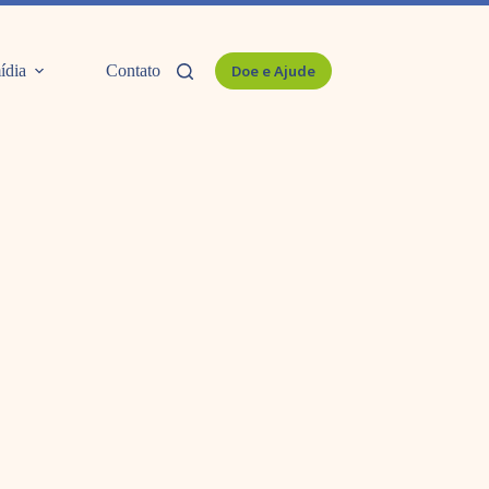
ídia
Contato
Doe e Ajude