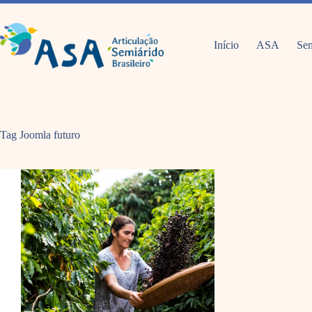
Pular
para
o
conteúdo
Início
ASA
Sem
Tag Joomla
futuro