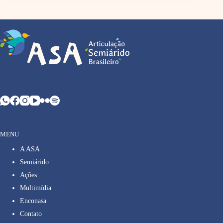
MENU
A ASA
Semiárido
Ações
Multimídia
Enconasa
Contato