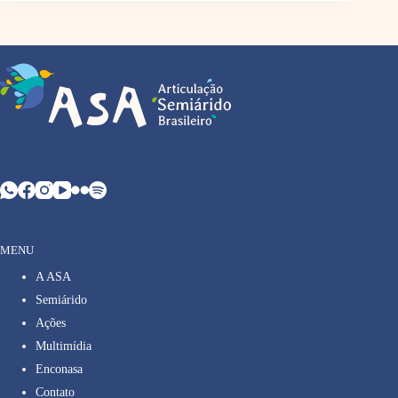
MENU
A ASA
Semiárido
Ações
Multimídia
Enconasa
Contato