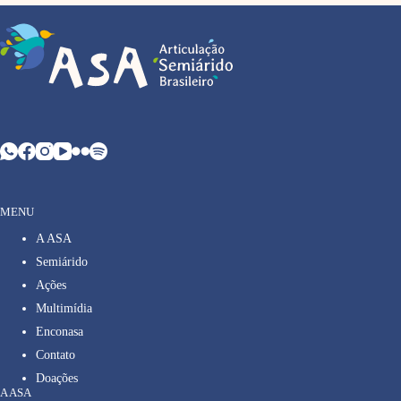
MENU
A ASA
Semiárido
Ações
Multimídia
Enconasa
Contato
Doações
A ASA