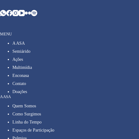
MENU
A ASA
Semiárido
Ações
Multimídia
Enconasa
Contato
Doações
A ASA
Quem Somos
Como Surgimos
Linha do Tempo
Espaços de Participação
Prêmios