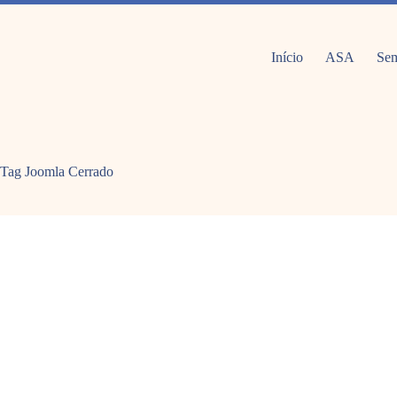
Pular
para
o
conteúdo
Início
ASA
Sem
Tag Joomla
Cerrado