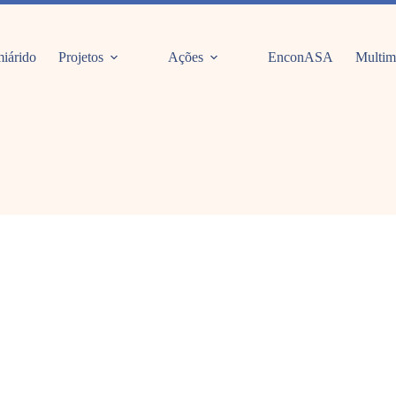
iárido
Projetos
Ações
EnconASA
Multim