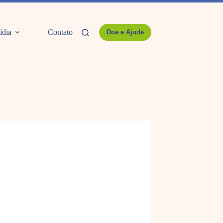
ídia
Contato
Doe e Ajude