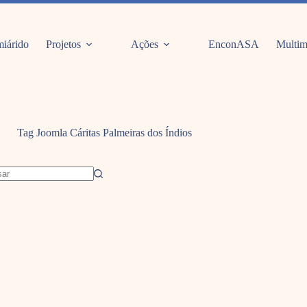
iárido
Projetos
Ações
EnconASA
Multim
Tag Joomla
Cáritas Palmeiras dos Índios
dos