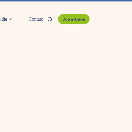
ídia
Contato
Doe e Ajude