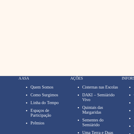
A ASA
AÇÕES
INFO
Quem Somos
Cisternas nas Escolas
Como Surgimos
DAKI – Semiárido
Vivo
Linha do Tempo
Quintais das
Espaços de
Margaridas
Participação
Sementes do
Prêmios
Semiárido
Uma Terra e Duas