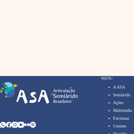
MENU
A ASA
Semiárido
Ações
Multimídia
Enconasa
Contato
Doações