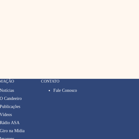
RMAÇÃO
CONTATO
Notícias
Fale Conosco
O Candeeiro
Publicações
Vídeos
Rádio ASA
Giro na Mídia
Imagens