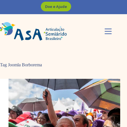
Pular
Doe e Ajude
para
o
conteúdo
Tag Joomla
Borborema