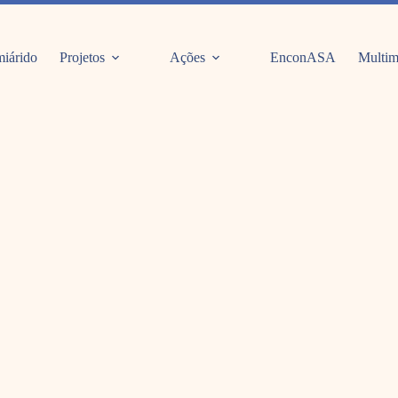
iárido
Projetos
Ações
EnconASA
Multim