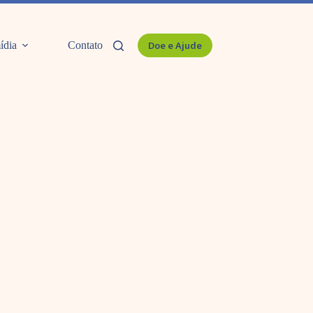
ídia
Contato
Doe e Ajude