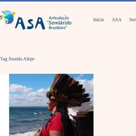
Pular
para
o
conteúdo
Início
ASA
Sem
Tag Joomla
Alepe