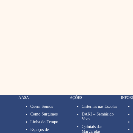
A ASA
AÇÕES
INFO
Quem Somos
Cisternas nas Escolas
Como Surgimos
DAKI – Semiárido
Vivo
Linha do Tempo
Quintais das
Espaços de
Margaridas