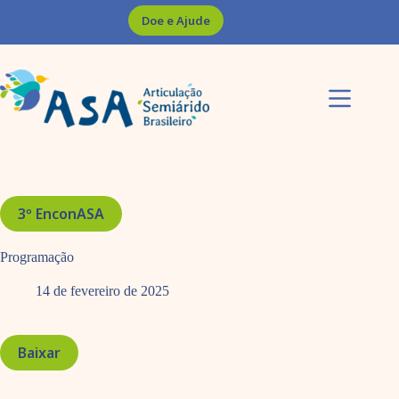
Pular
Doe e Ajude
para
o
conteúdo
3º EnconASA
Programação
14 de fevereiro de 2025
Baixar