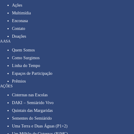
Ações
Multimídia
Enconasa
Contato
Doações
A ASA
Quem Somos
Como Surgimos
Linha do Tempo
Espaços de Participação
Prêmios
AÇÕES
Cisternas nas Escolas
DAKI – Semiárido Vivo
Quintais das Margaridas
Sementes do Semiárido
Uma Terra e Duas Águas (P1+2)
Um Milhão de Cisternas (P1MC)