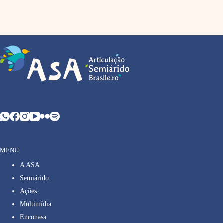
MENU
A ASA
Semiárido
Ações
Multimídia
Enconasa