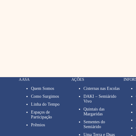
A ASA
AÇÕES
INFO
Quem Somos
Cisternas nas Escolas
Como Surgimos
DAKI – Semiárido
Vivo
Linha do Tempo
Quintais das
Espaços de
Margaridas
Participação
Sementes do
Prêmios
Semiárido
Uma Terra e Duas