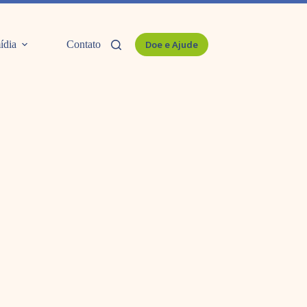
ídia
Contato
Doe e Ajude