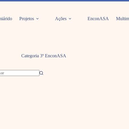
iárido
Projetos
Ações
EnconASA
Multim
Categoria
3º EnconASA
dos