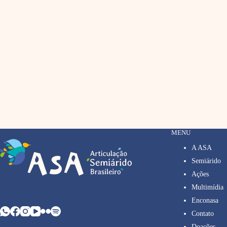
MENU
A ASA
Semiárido
Ações
Multimídia
Enconasa
Contato
Doações