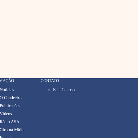
RMAÇÃO
CONTATO
Notícias
Fale Conosco
O Candeeiro
Publicações
Vídeos
Rádio ASA
Giro na Mídia
Imagens