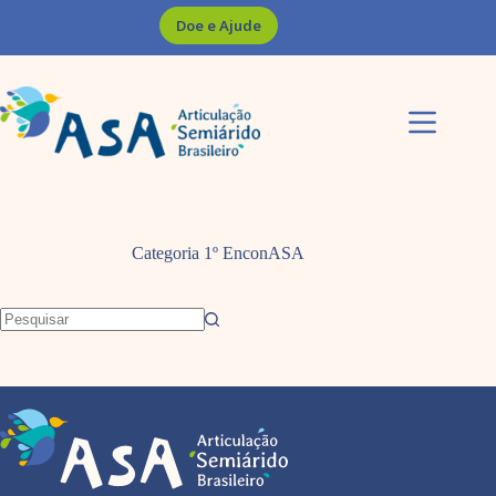
Pular
Doe e Ajude
para
o
conteúdo
Categoria
1º EnconASA
Sem
resultados