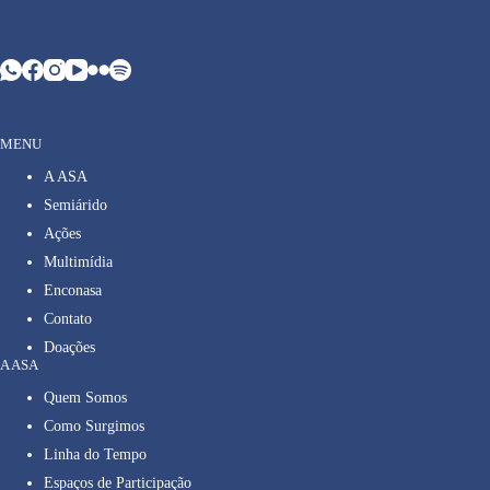
MENU
A ASA
Semiárido
Ações
Multimídia
Enconasa
Contato
Doações
A ASA
Quem Somos
Como Surgimos
Linha do Tempo
Espaços de Participação