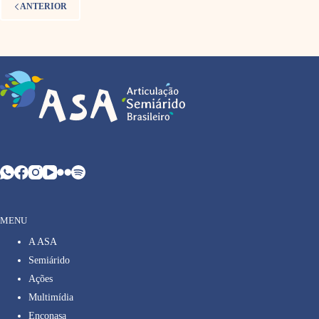
ANTERIOR
MENU
A ASA
Semiárido
Ações
Multimídia
Enconasa