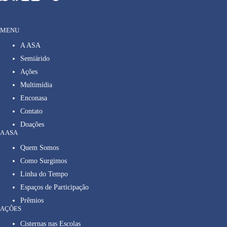
MENU
A ASA
Semiárido
Ações
Multimídia
Enconasa
Contato
Doações
A ASA
Quem Somos
Como Surgimos
Linha do Tempo
Espaços de Participação
Prêmios
AÇÕES
Cisternas nas Escolas