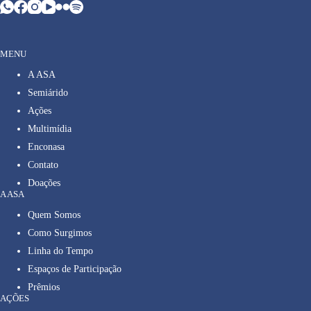
MENU
A ASA
Semiárido
Ações
Multimídia
Enconasa
Contato
Doações
A ASA
Quem Somos
Como Surgimos
Linha do Tempo
Espaços de Participação
Prêmios
AÇÕES