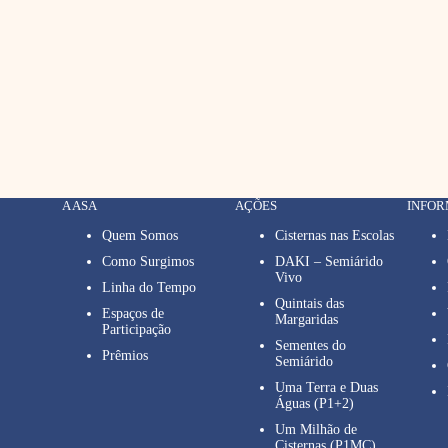
A ASA
AÇÕES
INFO
Quem Somos
Cisternas nas Escolas
Como Surgimos
DAKI – Semiárido
Vivo
Linha do Tempo
Quintais das
Espaços de
Margaridas
Participação
Sementes do
Prêmios
Semiárido
Uma Terra e Duas
Águas (P1+2)
Um Milhão de
Cisternas (P1MC)