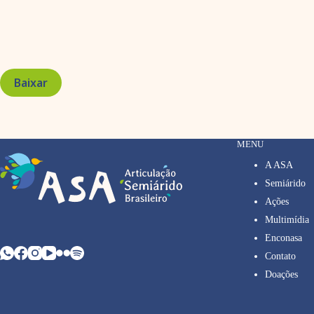
Baixar
MENU
A ASA
Semiárido
Ações
Multimídia
Enconasa
Contato
Doações