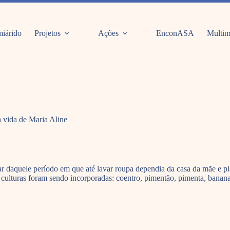
iárido
Projetos
Ações
EnconASA
Multim
 vida de Maria Aline
alar daquele período em que até lavar roupa dependia da casa da mãe e 
 culturas foram sendo incorporadas: coentro, pimentão, pimenta, banana