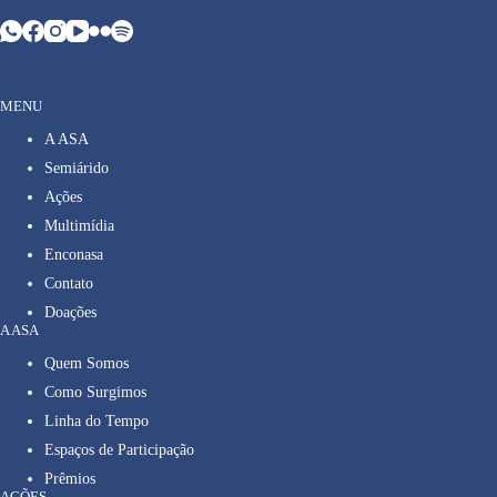
MENU
A ASA
Semiárido
Ações
Multimídia
Enconasa
Contato
Doações
A ASA
Quem Somos
Como Surgimos
Linha do Tempo
Espaços de Participação
Prêmios
AÇÕES