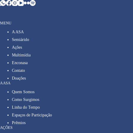
MENU
A ASA
Semiárido
Ações
Multimídia
Enconasa
Contato
Doações
A ASA
Quem Somos
Como Surgimos
Linha do Tempo
Espaços de Participação
Prêmios
AÇÕES