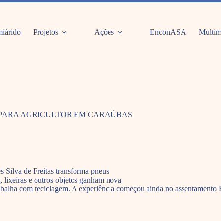
iárido
Projetos
Ações
EnconASA
Multim
PARA AGRICULTOR EM CARAÚBAS
 Silva de Freitas transforma pneus
, lixeiras e outros objetos ganham nova
s trabalha com reciclagem. A experiência começou ainda no assentament