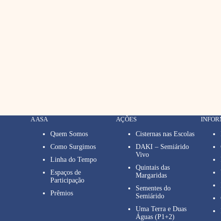
A ASA
AÇÕES
INFO
Quem Somos
Cisternas nas Escolas
Como Surgimos
DAKI – Semiárido
Vivo
Linha do Tempo
Quintais das
Espaços de
Margaridas
Participação
Sementes do
Prêmios
Semiárido
Uma Terra e Duas
Águas (P1+2)