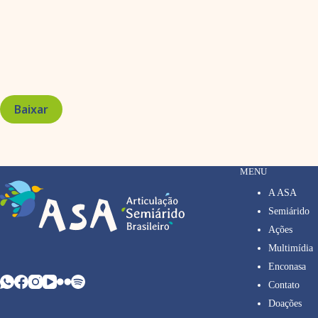
Baixar
MENU
A ASA
Semiárido
Ações
Multimídia
Enconasa
Contato
Doações