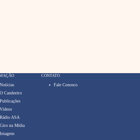
RMAÇÃO
CONTATO
Notícias
Fale Conosco
O Candeeiro
Publicações
Vídeos
Rádio ASA
Giro na Mídia
Imagens