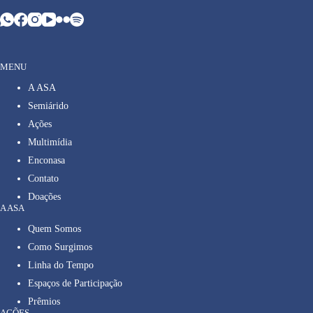
MENU
A ASA
Semiárido
Ações
Multimídia
Enconasa
Contato
Doações
A ASA
Quem Somos
Como Surgimos
Linha do Tempo
Espaços de Participação
Prêmios
AÇÕES