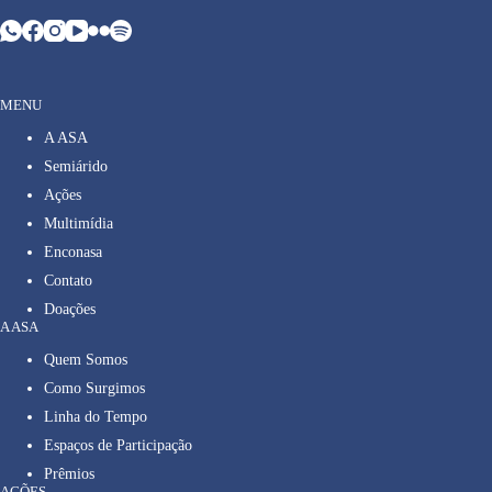
MENU
A ASA
Semiárido
Ações
Multimídia
Enconasa
Contato
Doações
A ASA
Quem Somos
Como Surgimos
Linha do Tempo
Espaços de Participação
Prêmios
AÇÕES