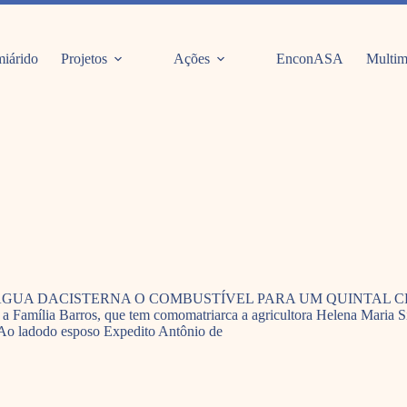
iárido
Projetos
Ações
EnconASA
Multim
 ÁGUA DACISTERNA O COMBUSTÍVEL PARA UM QUINTAL C
mília Barros, que tem comomatriarca a agricultora Helena Maria Silva
. Ao ladodo esposo Expedito Antônio de