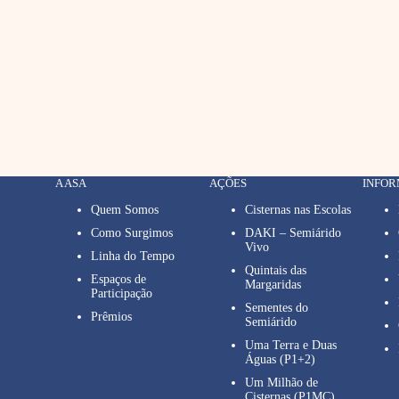
A ASA
AÇÕES
INFO
Quem Somos
Cisternas nas Escolas
Como Surgimos
DAKI – Semiárido
Vivo
Linha do Tempo
Quintais das
Espaços de
Margaridas
Participação
Sementes do
Prêmios
Semiárido
Uma Terra e Duas
Águas (P1+2)
Um Milhão de
Cisternas (P1MC)