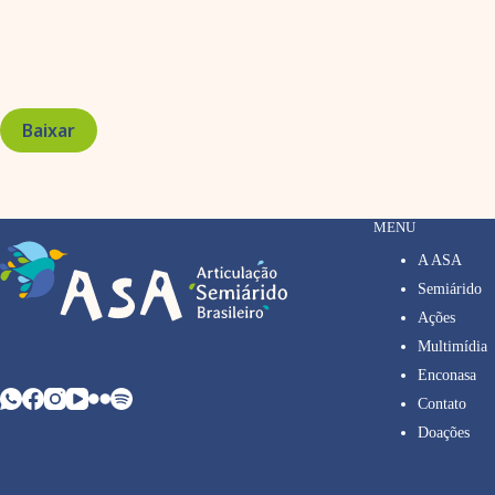
Baixar
MENU
A ASA
Semiárido
Ações
Multimídia
Enconasa
Contato
Doações