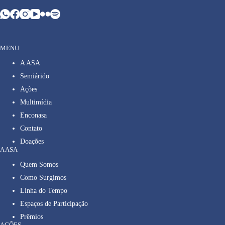
MENU
A ASA
Semiárido
Ações
Multimídia
Enconasa
Contato
Doações
A ASA
Quem Somos
Como Surgimos
Linha do Tempo
Espaços de Participação
Prêmios
AÇÕES