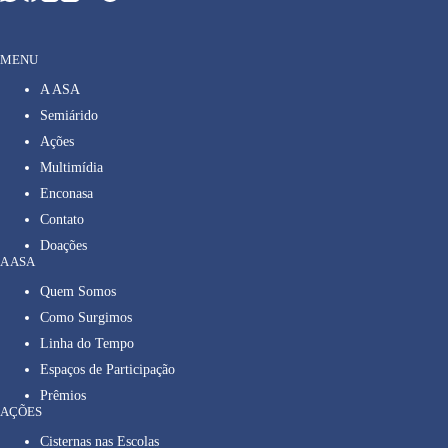
MENU
A ASA
Semiárido
Ações
Multimídia
Enconasa
Contato
Doações
A ASA
Quem Somos
Como Surgimos
Linha do Tempo
Espaços de Participação
Prêmios
AÇÕES
Cisternas nas Escolas