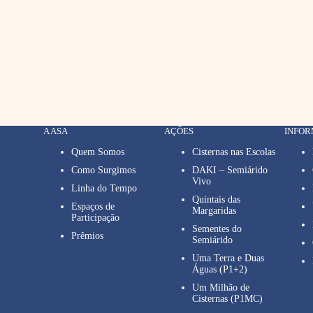
A ASA
AÇÕES
INFO
Quem Somos
Cisternas nas Escolas
Como Surgimos
DAKI – Semiárido
Vivo
Linha do Tempo
Quintais das
Espaços de
Margaridas
Participação
Sementes do
Prêmios
Semiárido
Uma Terra e Duas
Águas (P1+2)
Um Milhão de
Cisternas (P1MC)