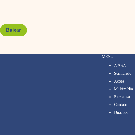
Baixar
MENU
A ASA
Semiárido
Ações
Multimídia
Enconasa
Contato
Doações