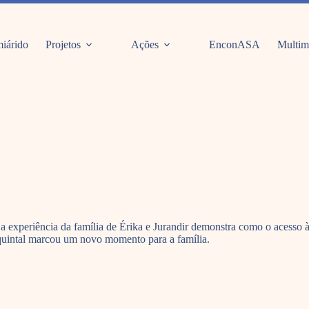
iárido
Projetos
Ações
EnconASA
Multim
xperiência da família de Érika e Jurandir demonstra como o acesso à á
 quintal marcou um novo momento para a família.