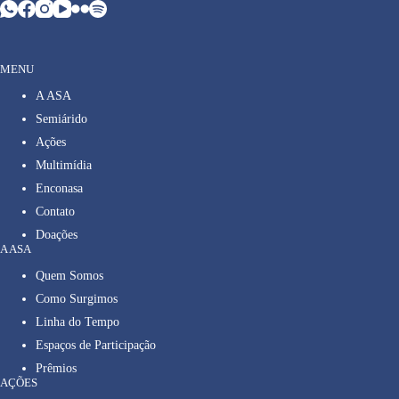
MENU
A ASA
Semiárido
Ações
Multimídia
Enconasa
Contato
Doações
A ASA
Quem Somos
Como Surgimos
Linha do Tempo
Espaços de Participação
Prêmios
AÇÕES