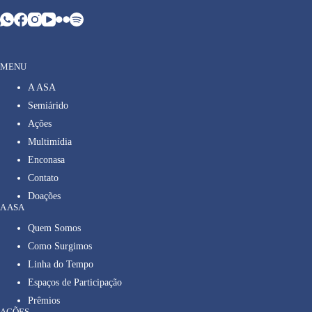
MENU
A ASA
Semiárido
Ações
Multimídia
Enconasa
Contato
Doações
A ASA
Quem Somos
Como Surgimos
Linha do Tempo
Espaços de Participação
Prêmios
AÇÕES