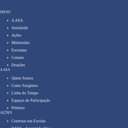
MENU
A ASA
Semiárido
Ações
Multimídia
Enconasa
Contato
Doações
A ASA
Quem Somos
Como Surgimos
Linha do Tempo
Espaços de Participação
Prêmios
AÇÕES
Cisternas nas Escolas