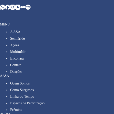
MENU
A ASA
Semiárido
Ações
Multimídia
Enconasa
Contato
Doações
A ASA
Quem Somos
Como Surgimos
Linha do Tempo
Espaços de Participação
Prêmios
AÇÕES