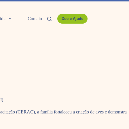
ídia
Contato
Doe e Ajude
I).
pacitação (CERAC), a família fortaleceu a criação de aves e demonstra