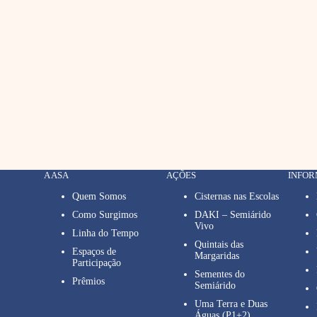
A ASA
AÇÕES
INFO
Quem Somos
Cisternas nas Escolas
Como Surgimos
DAKI – Semiárido
Vivo
Linha do Tempo
Quintais das
Espaços de
Margaridas
Participação
Sementes do
Prêmios
Semiárido
Uma Terra e Duas
Águas (P1+2)