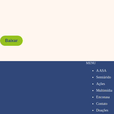
Baixar
MENU
A ASA
Semiárido
Ações
Multimídia
Enconasa
Contato
Doações