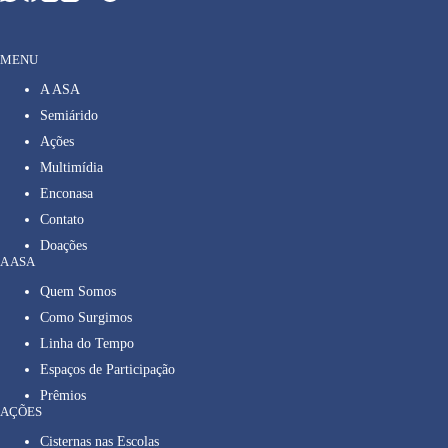
MENU
A ASA
Semiárido
Ações
Multimídia
Enconasa
Contato
Doações
A ASA
Quem Somos
Como Surgimos
Linha do Tempo
Espaços de Participação
Prêmios
AÇÕES
Cisternas nas Escolas