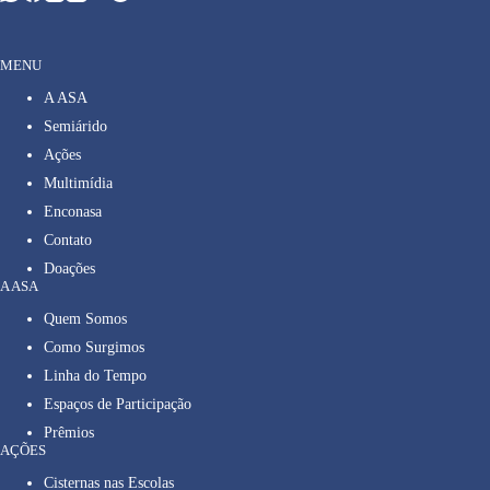
MENU
A ASA
Semiárido
Ações
Multimídia
Enconasa
Contato
Doações
A ASA
Quem Somos
Como Surgimos
Linha do Tempo
Espaços de Participação
Prêmios
AÇÕES
Cisternas nas Escolas