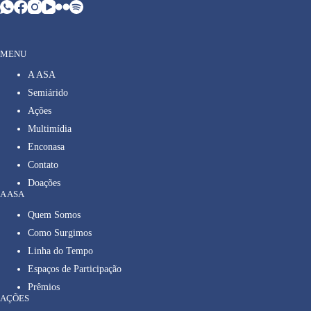
MENU
A ASA
Semiárido
Ações
Multimídia
Enconasa
Contato
Doações
A ASA
Quem Somos
Como Surgimos
Linha do Tempo
Espaços de Participação
Prêmios
AÇÕES